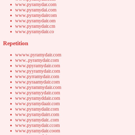
www.pyramydar.com
www.pyramydai.com
www.pyramydaircom
www.pyramydair.om
www.pyramydair.cm
www.pyramydair.co
Repetition
wwww.pyramydair.com
www..pyramydair.com
www.ppyramydair.com
www.pyyramydair.com
www.pyrramydair.com
www.pyraamydair.com
www.pyrammydair.com
www.pyramyydair.com
www.pyramyddair.com
www.pyramydaair.com
www.pyramydaiir.com
www.pyramydairr.com
www.pyramydair..com
www.pyramydair.ccom
www.pyramydair.coom