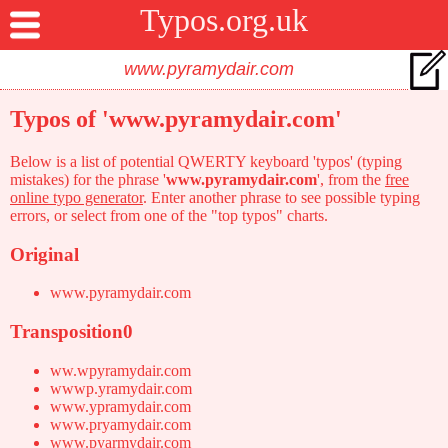
Typos.org.uk
Typos of 'www.pyramydair.com'
Below is a list of potential QWERTY keyboard 'typos' (typing
mistakes) for the phrase '
www.pyramydair.com
', from the
free
online typo generator
. Enter another phrase to see possible typing
errors, or select from one of the "top typos" charts.
Original
www.pyramydair.com
Transposition0
ww.wpyramydair.com
wwwp.yramydair.com
www.ypramydair.com
www.pryamydair.com
www.pyarmydair.com