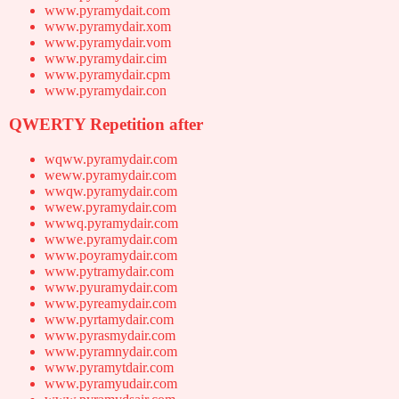
www.pyramydait.com
www.pyramydair.xom
www.pyramydair.vom
www.pyramydair.cim
www.pyramydair.cpm
www.pyramydair.con
QWERTY Repetition after
wqww.pyramydair.com
weww.pyramydair.com
wwqw.pyramydair.com
wwew.pyramydair.com
wwwq.pyramydair.com
wwwe.pyramydair.com
www.poyramydair.com
www.pytramydair.com
www.pyuramydair.com
www.pyreamydair.com
www.pyrtamydair.com
www.pyrasmydair.com
www.pyramnydair.com
www.pyramytdair.com
www.pyramyudair.com