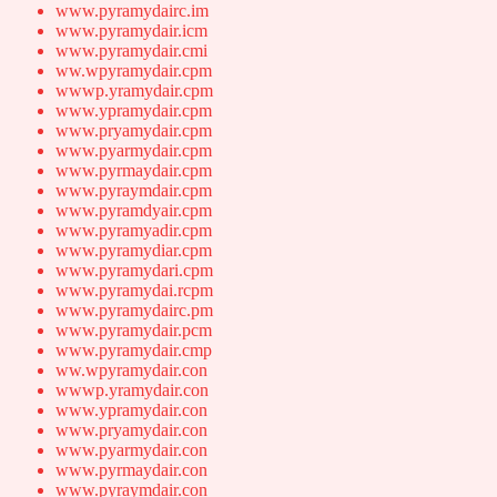
www.pyramydairc.im
www.pyramydair.icm
www.pyramydair.cmi
ww.wpyramydair.cpm
wwwp.yramydair.cpm
www.ypramydair.cpm
www.pryamydair.cpm
www.pyarmydair.cpm
www.pyrmaydair.cpm
www.pyraymdair.cpm
www.pyramdyair.cpm
www.pyramyadir.cpm
www.pyramydiar.cpm
www.pyramydari.cpm
www.pyramydai.rcpm
www.pyramydairc.pm
www.pyramydair.pcm
www.pyramydair.cmp
ww.wpyramydair.con
wwwp.yramydair.con
www.ypramydair.con
www.pryamydair.con
www.pyarmydair.con
www.pyrmaydair.con
www.pyraymdair.con