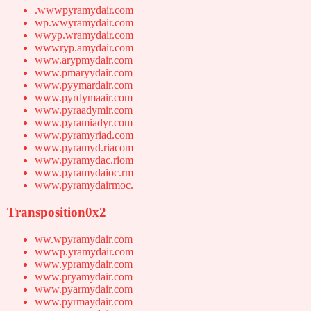
.wwwpyramydair.com
wp.wwyramydair.com
wwyp.wramydair.com
wwwryp.amydair.com
www.arypmydair.com
www.pmaryydair.com
www.pyymardair.com
www.pyrdymaair.com
www.pyraadymir.com
www.pyramiadyr.com
www.pyramyriad.com
www.pyramyd.riacom
www.pyramydac.riom
www.pyramydaioc.rm
www.pyramydairmoc.
Transposition0x2
ww.wpyramydair.com
wwwp.yramydair.com
www.ypramydair.com
www.pryamydair.com
www.pyarmydair.com
www.pyrmaydair.com