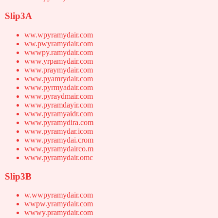
Slip3A
ww.wpyramydair.com
ww.pwyramydair.com
wwwpy.ramydair.com
www.yrpamydair.com
www.praymydair.com
www.pyamrydair.com
www.pyrmyadair.com
www.pyraydmair.com
www.pyramdayir.com
www.pyramyaidr.com
www.pyramydira.com
www.pyramydar.icom
www.pyramydai.crom
www.pyramydairco.m
www.pyramydair.omc
Slip3B
w.wwpyramydair.com
wwpw.yramydair.com
wwwy.pramydair.com