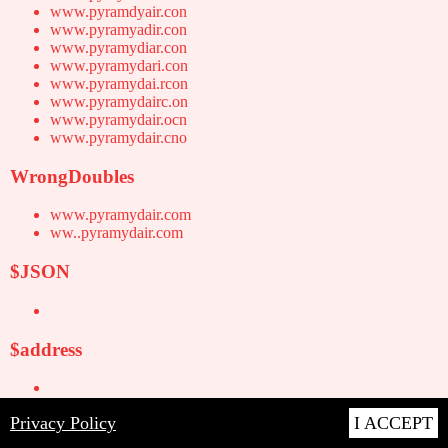
www.pyramdyair.con
www.pyramyadir.con
www.pyramydiar.con
www.pyramydari.con
www.pyramydai.rcon
www.pyramydairc.on
www.pyramydair.ocn
www.pyramydair.cno
WrongDoubles
www.pyramydair.com
ww..pyramydair.com
$JSON
$address
Privacy Policy
I ACCEPT
$applyDefault