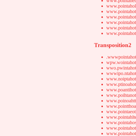
www.pointahet
www.pointahol
www.pointahot
www.pointahot
www.pointahot
www.pointahot
www.pointahot
Transposition2
.wwwpointahot
wpw.wointahot
wwo.pwintahot
wwwipo.ntahot
www.noiptahot
www.ptinoahot
www.poantihot
www.poihtanot
www.poinoahtt
www.pointthoa
www.pointaeot
www.pointahlt
www.pointahos
www.pointahot
www.pointahot