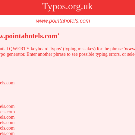
Typos.org.uk
w.pointahotels.com'
tential QWERTY keyboard 'typos' (typing mistakes) for the phrase '
www.
ypo generator
. Enter another phrase to see possible typing errors, or sel
els.com
els.com
els.com
els.com
els.com
els.com
els.com