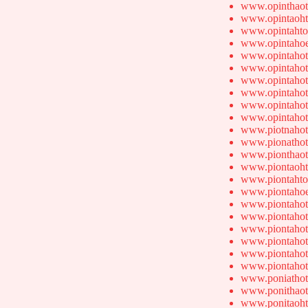
www.opinthaot
www.opintaoht
www.opintahto
www.opintahoe
www.opintahot
www.opintahot
www.opintahot
www.opintahot
www.opintahot
www.opintahot
www.piotnahot
www.pionathot
www.pionthaot
www.piontaoht
www.piontahto
www.piontahoe
www.piontahot
www.piontahot
www.piontahot
www.piontahot
www.piontahot
www.piontahot
www.poniathot
www.ponithaot
www.ponitaoht