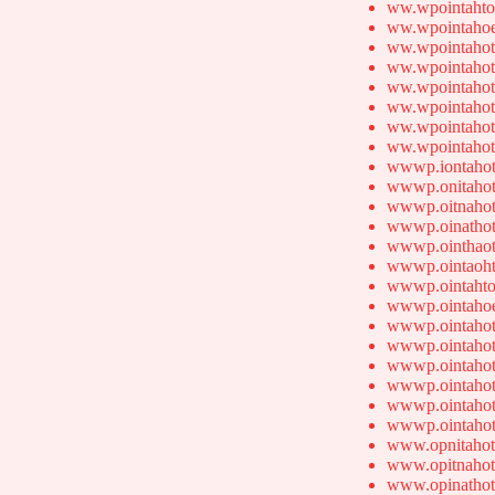
ww.wpointahto
ww.wpointahoe
ww.wpointahot
ww.wpointahot
ww.wpointahot
ww.wpointahot
ww.wpointahot
ww.wpointahot
wwwp.iontahot
wwwp.onitahot
wwwp.oitnahot
wwwp.oinathot
wwwp.ointhaot
wwwp.ointaoht
wwwp.ointahto
wwwp.ointahoe
wwwp.ointahot
wwwp.ointahot
wwwp.ointahot
wwwp.ointahot
wwwp.ointahot
wwwp.ointahot
www.opnitahot
www.opitnahot
www.opinathot