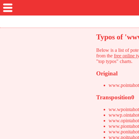
Typos of 'ww
Below is a list of po
from the
free online t
"top typos" charts.
Original
www.pointahot
Transposition0
ww.wpointahot
wwwp.ointahot
www.opintahot
www.piontahot
www.ponitahot
www.poitnahot