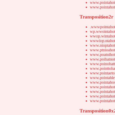
www.pointahot
www.pointahot
Transposition2r
.wwwpointahot
wp.wwointahot
wwop.wintahot
wwwiop.ntahot
www.nioptahot
www.ptnioahot
www.poatnihot
www.poihatnot
www.poinohatt
www.pointtoha
www.pointaeto
www.pointahle
www.pointahos
www.pointahot
www.pointahot
www.pointahot
www.pointahot
Transposition0x