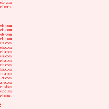
elo.csm
elsmco.
els.com
els.com
els.com
els.com
els.com
els.com
els.com
els.com
els.com
els.com
hls.com
tos.com
let.com
.slecom
ec.slom
eloc.sm
elsmoc.
2