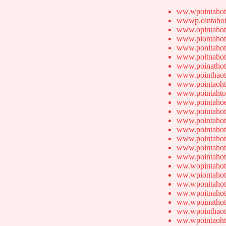
ww.wpointahot
wwwp.ointahot
www.opintahot
www.piontahot
www.ponitahot
www.poitnahot
www.poinathot
www.pointhaot
www.pointaoht
www.pointahto
www.pointahoe
www.pointahot
www.pointahot
www.pointahot
www.pointahot
www.pointahot
www.pointahot
ww.wopintahot
ww.wpiontahot
ww.wponitahot
ww.wpoitnahot
ww.wpoinathot
ww.wpointhaot
ww.wpointaoht