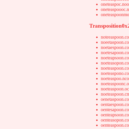
oneteaspoc.no
oneteaspoooc.
oneteaspoonmo
Transposition0x
noteeaspoon.c
noeetaspoon.c
noetaespoon.c
noetesapoon.c
noeteapsoon.c
noeteasopon.c
noeteaspoon.c
noeteaspono.c
noeteaspoo.nc
noeteaspoonc.
noeteaspoon.o
noeteaspoon.c
oenetaspoon.c
oentaespoon.c
oentesapoon.c
oenteapsoon.c
oenteasopon.c
oenteaspoon.c