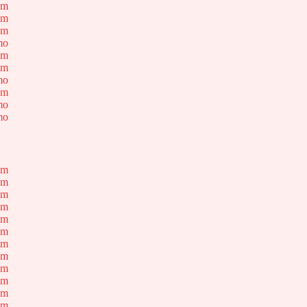
om
om
cm
mo
om
cm
mo
cm
mo
mo
om
om
om
om
om
om
om
om
om
om
om
.m