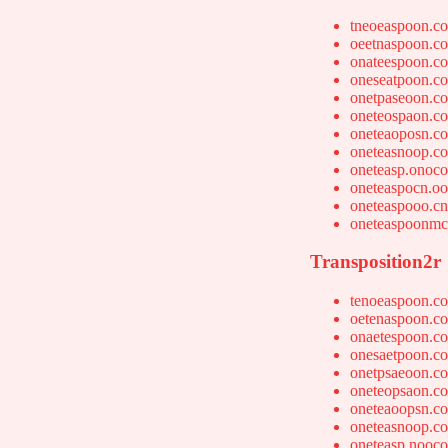
tneoeaspoon.c
oeetnaspoon.c
onateespoon.c
oneseatpoon.c
onetpaseoon.c
oneteospaon.c
oneteaoposn.c
oneteasnoop.c
oneteasp.onoc
oneteaspocn.o
oneteaspooo.c
oneteaspoonmc
Transposition2r
tenoeaspoon.c
oetenaspoon.c
onaetespoon.c
onesaetpoon.c
onetpsaeoon.c
oneteopsaon.c
oneteaoopsn.c
oneteasnoop.c
oneteasp.nooc