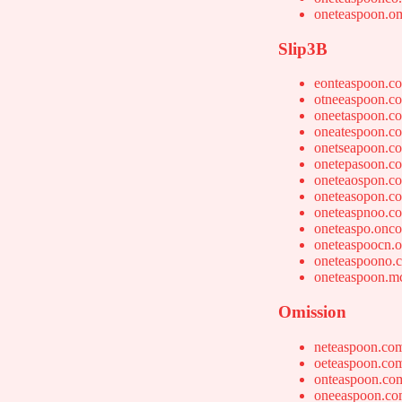
oneteaspoon.o
Slip3B
eonteaspoon.c
otneeaspoon.c
oneetaspoon.c
oneatespoon.c
onetseapoon.c
onetepasoon.c
oneteaospon.c
oneteasopon.c
oneteaspnoo.c
oneteaspo.onc
oneteaspoocn.
oneteaspoono.
oneteaspoon.m
Omission
neteaspoon.co
oeteaspoon.co
onteaspoon.co
oneeaspoon.c