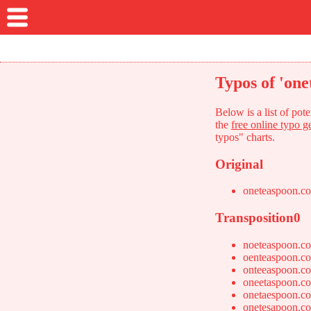
Typos of 'on
Below is a list of po
the
free online typo g
typos" charts.
Original
oneteaspoon.c
Transposition0
noeteaspoon.c
oenteaspoon.c
onteeaspoon.c
oneetaspoon.c
onetaespoon.c
onetesapoon.c