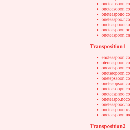
oneteapsoon.c
oneteasopon.c
oneteaspono.c
oneteaspoo.nc
oneteaspoonc.
oneteaspoon.o
oneteaspoon.c
Transposition1
enoteaspoon.c
oteneaspoon.c
oneaetspoon.c
onetsaepoon.c
onetepsaoon.c
oneteaopson.c
oneteasoopn.c
oneteaspnoo.c
oneteaspo.noc
oneteaspooc.n
oneteaspoonoc
oneteaspoon.m
Transposition2