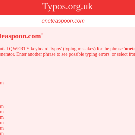
Typos.org.uk
eteaspoon.com'
tential QWERTY keyboard 'typos' (typing mistakes) for the phrase '
onet
enerator
. Enter another phrase to see possible typing errors, or select fr
om
om
om
om
om
om
om