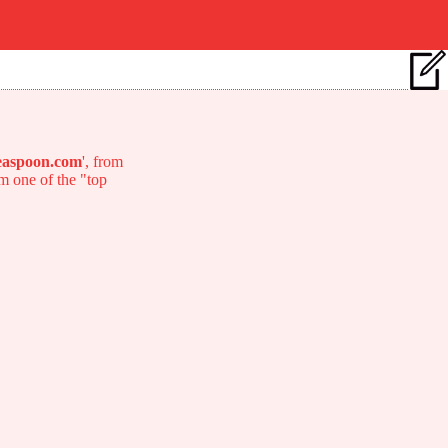
easpoon.com
', from
om one of the "top