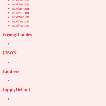
nextvia.con
nextiav.con
nextiv.acon
nextivac.on
nextiva.ocn
nextiva.cno
WrongDoubles
$JSON
$address
$applyDefault