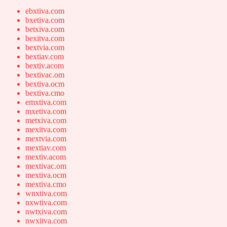
ebxtiva.com
bxetiva.com
betxiva.com
bexitva.com
bextvia.com
bextiav.com
bextiv.acom
bextivac.om
bextiva.ocm
bextiva.cmo
emxtiva.com
mxetiva.com
metxiva.com
mexitva.com
mextvia.com
mextiav.com
mextiv.acom
mextivac.om
mextiva.ocm
mextiva.cmo
wnxtiva.com
nxwtiva.com
nwtxiva.com
nwxitva.com