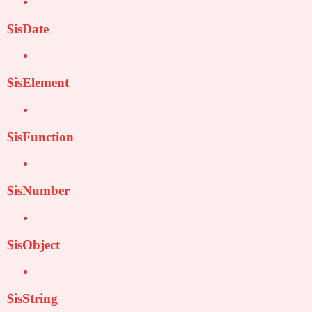
$isDate
$isElement
$isFunction
$isNumber
$isObject
$isString