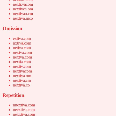
nexti.vacom
nextivca.om
nextivao.cm
nextiva.mco
Omission
extiva.com
nxtiva.com
netiva.com
nexiva.com
nextva.com
nextia.com
nextiv.com
nextivacom
nextiva.om
nextiva.cm
nextiva.co
Repetition
nnextiva.com
neextiva.com
nexxtiva.com