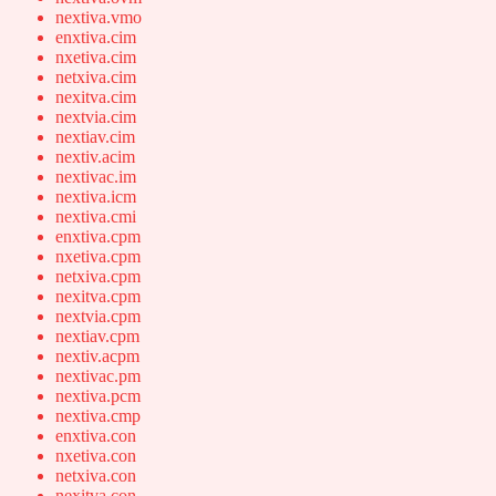
nextiva.vmo
enxtiva.cim
nxetiva.cim
netxiva.cim
nexitva.cim
nextvia.cim
nextiav.cim
nextiv.acim
nextivac.im
nextiva.icm
nextiva.cmi
enxtiva.cpm
nxetiva.cpm
netxiva.cpm
nexitva.cpm
nextvia.cpm
nextiav.cpm
nextiv.acpm
nextivac.pm
nextiva.pcm
nextiva.cmp
enxtiva.con
nxetiva.con
netxiva.con
nexitva.con