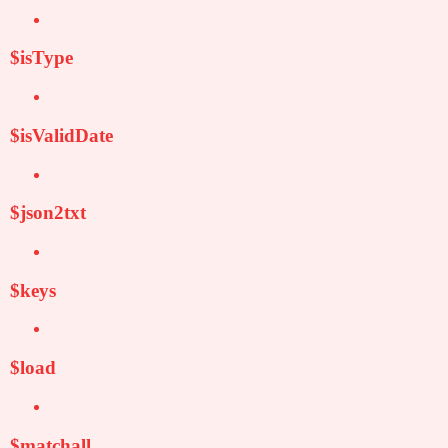
$isType
$isValidDate
$json2txt
$keys
$load
$matchall