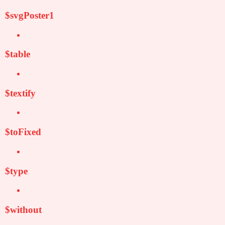
$svgPoster1
$table
$textify
$toFixed
$type
$without