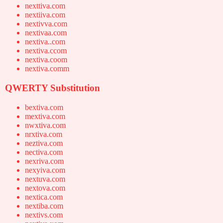
nexttiva.com
nextiiva.com
nextivva.com
nextivaa.com
nextiva..com
nextiva.ccom
nextiva.coom
nextiva.comm
QWERTY Substitution
bextiva.com
mextiva.com
nwxtiva.com
nrxtiva.com
neztiva.com
nectiva.com
nexriva.com
nexyiva.com
nextuva.com
nextova.com
nextica.com
nextiba.com
nextivs.com