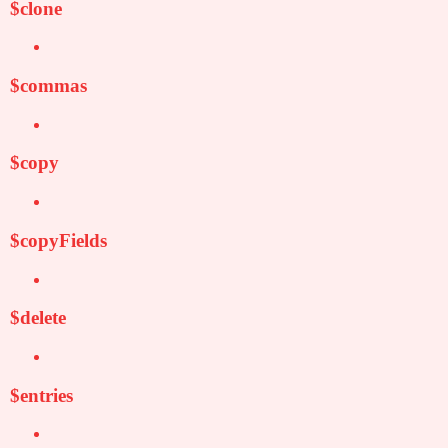
$clone
$commas
$copy
$copyFields
$delete
$entries