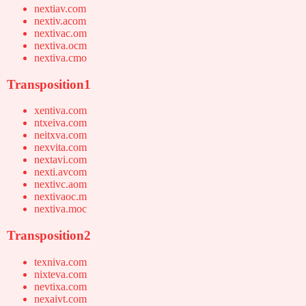
nextiav.com
nextiv.acom
nextivac.om
nextiva.ocm
nextiva.cmo
Transposition1
xentiva.com
ntxeiva.com
neitxva.com
nexvita.com
nextavi.com
nexti.avcom
nextivc.aom
nextivaoc.m
nextiva.moc
Transposition2
texniva.com
nixteva.com
nevtixa.com
nexaivt.com