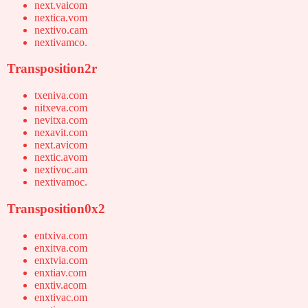
next.vaicom
nextica.vom
nextivo.cam
nextivamco.
Transposition2r
txeniva.com
nitxeva.com
nevitxa.com
nexavit.com
next.avicom
nextic.avom
nextivoc.am
nextivamoc.
Transposition0x2
entxiva.com
enxitva.com
enxtvia.com
enxtiav.com
enxtiv.acom
enxtivac.om