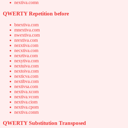
nextiva.comn
QWERTY Repetition before
bnextiva.com
mnextiva.com
nwextiva.com
nrextiva.com
nezxtiva.com
necxtiva.com
nexrtiva.com
nexytiva.com
nextuiva.com
nextoiva.com
nexticva.com
nextibva.com
nextivsa.com
nextiva.xcom
nextiva.vcom
nextiva.ciom
nextiva.cpom
nextiva.conm
QWERTY Substitution Transposed